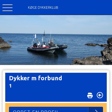
KØGE DYKKERKLUB
Dykker m forbund
1