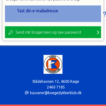
Tast din e-mailadresse
Send mit brugernavn og nye password
Bådehavnen 12
,
4600 Køge
2460 7185
kasserer@koegedykkerklub.dk